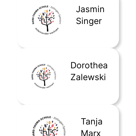
Jasmin
Singer
Dorothea
Zalewski
Tanja
Marx